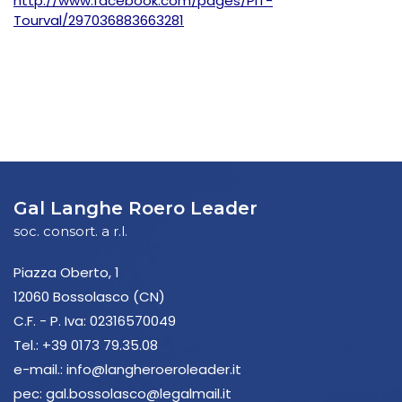
http://www.facebook.com/pages/PIT-
Tourval/297036883663281
Gal Langhe Roero Leader
soc. consort. a r.l.
Piazza Oberto, 1
12060 Bossolasco (CN)
C.F. - P. Iva: 02316570049
Tel.:
+39 0173 79.35.08
e-mail.:
info@langheroeroleader.it
pec:
gal.bossolasco@legalmail.it