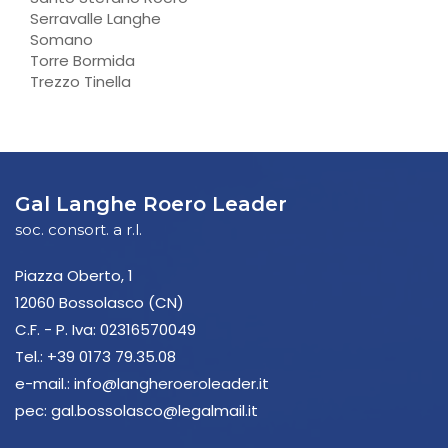
Serravalle Langhe
Somano
Torre Bormida
Trezzo Tinella
Gal Langhe Roero Leader
soc. consort. a r.l.
Piazza Oberto, 1
12060 Bossolasco (CN)
C.F. - P. Iva: 02316570049
Tel.:
+39 0173 79.35.08
e-mail.:
info@langheroeroleader.it
pec:
gal.bossolasco@legalmail.it