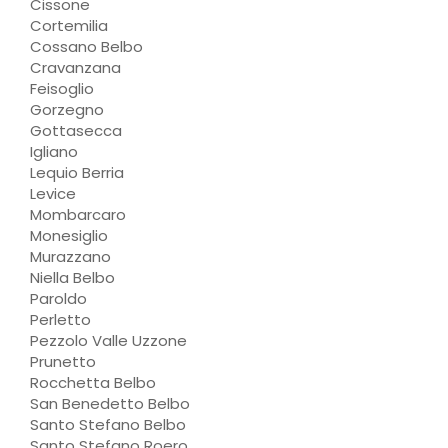
Cissone
Cortemilia
Cossano Belbo
Cravanzana
Feisoglio
Gorzegno
Gottasecca
Igliano
Lequio Berria
Levice
Mombarcaro
Monesiglio
Murazzano
Niella Belbo
Paroldo
Perletto
Pezzolo Valle Uzzone
Prunetto
Rocchetta Belbo
San Benedetto Belbo
Santo Stefano Belbo
Santo Stefano Roero