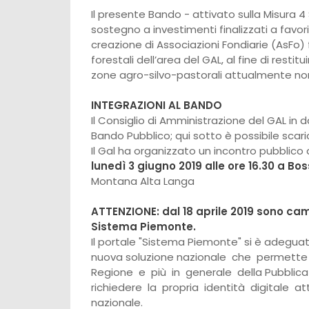
Il presente Bando - attivato sulla Misura 
sostegno a investimenti finalizzati a favor
creazione di Associazioni Fondiarie (AsFo) fr
forestali dell’area del GAL, al fine di restit
zone agro-silvo-pastorali attualmente no
INTEGRAZIONI AL BANDO
Il Consiglio di Amministrazione del GAL in 
Bando Pubblico; qui sotto è possibile scar
Il Gal ha organizzato un incontro pubblic
lunedì 3 giugno 2019 alle ore 16.30 a B
Montana Alta Langa
ATTENZIONE: dal 18 aprile 2019 sono cam
Sistema Piemonte.
Il portale "Sistema Piemonte" si è adeguato
nuova soluzione nazionale che permette d
Regione e più in generale della Pubblica
richiedere la propria identità digitale at
nazionale.