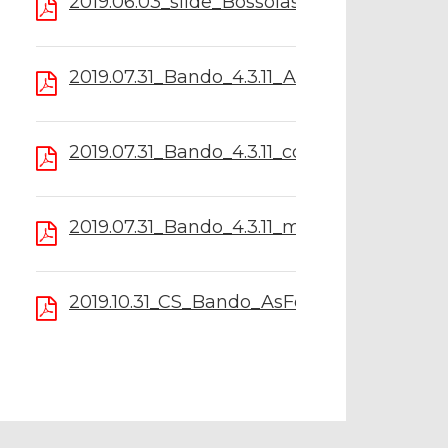
2019.06.03_slide_Bossolasco_Bando.pdf
2019.07.31_Bando_4.3.11_Appendice_A.pdf
2019.07.31_Bando_4.3.11_con_appendice.pd
2019.07.31_Bando_4.3.11_modifiche_evidenz
2019.10.31_CS_Bando_AsFo.pdf