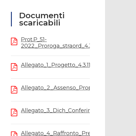
Documenti
scaricabili
Prot.P_51-
2022_Proroga_straord_4.3.11.pdf
Allegato_1_Progetto_4.3.11.pdf
Allegato_2_Assenso_Proprietario_4.3.11.pd
Allegato_3_Dich_Conferimento_singolo_4.3
Allegato_4_Raffronto_Preventivi_4.3.11_.pd