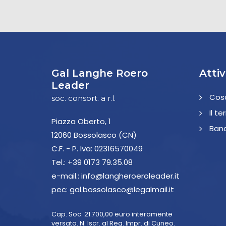
Gal Langhe Roero
Attiv
Leader
Cos
soc. consort. a r.l.
Il te
Piazza Oberto, 1
Band
12060 Bossolasco (CN)
C.F. - P. Iva: 02316570049
Tel.:
+39 0173 79.35.08
e-mail.:
info@langheroeroleader.it
pec:
gal.bossolasco@legalmail.it
Cap. Soc. 21.700,00 euro interamente
versato. N. Iscr. al Reg. Impr. di Cuneo.