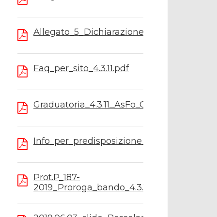
Allegato_5_Dichiarazione_IVA_4.3.11.pdf
Faq_per_sito_4.3.11.pdf
Graduatoria_4.3.11_AsFo_Gal_Langhe_Roer
Info_per_predisposizione_domande.pdf
Prot.P_187-
2019_Proroga_bando_4.3.11.pdf