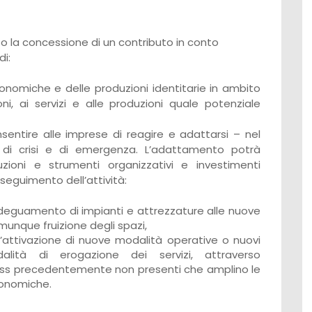
so la concessione di un contributo in conto
i:
economiche e delle produzioni identitarie in ambito
oni, ai servizi e alle produzioni quale potenziale
nsentire alle imprese di reagire e adattarsi – nel
di crisi e di emergenza. L’adattamento potrà
uzioni e strumenti organizzativi e investimenti
seguimento dell’attività:
’adeguamento di impianti e attrezzature alle nuove
munque fruizione degli spazi,
 l’attivazione di nuove modalità operative o nuovi
alità di erogazione dei servizi, attraverso
ness precedentemente non presenti che amplino le
conomiche.