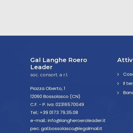
Gal Langhe Roero
Attiv
Leader
Cos
soc. consort. a r.l.
Il te
Piazza Oberto, 1
Band
12060 Bossolasco (CN)
C.F. - P. Iva: 02316570049
Tel.:
+39 0173 79.35.08
e-mail.:
info@langheroeroleader.it
pec:
gal.bossolasco@legalmail.it