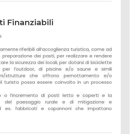
ti Finanziabili
e
amente riferibili all’accoglienza turistica, come ad
i preparazione dei pasti, per realizzare e rendere
are la sicurezza dei locali, per dotarsi di biciclette
 per l’outdoor, di piscine e/o saune e simili
ismi/strutture che offrono pernottamento e/o
ui il turista possa essere coinvolto in un processo
o o l’incremento di posti letto e coperti e la
tino del paesaggio rurale e di mitigazione e
d es. fabbricati e capannoni che impattano