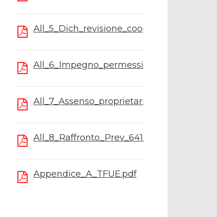
All_5_Dich_revisione_coop_641_NS_2.pdf
All_6_Impegno_permessi_641_NS_2.pdf
All_7_Assenso_proprietario_641_NS_2.pdf
All_8_Raffronto_Prev_641_NS_2.pdf
Appendice_A_TFUE.pdf