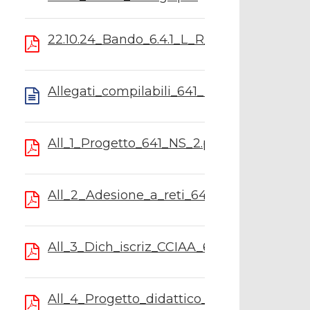
22.10.24_Bando_6.4.1_L_R_NS2.pdf
Allegati_compilabili_641_NS.zip
All_1_Progetto_641_NS_2.pdf
All_2_Adesione_a_reti_641_NS_2.pdf
All_3_Dich_iscriz_CCIAA_641NS_2.pdf
All_4_Progetto_didattico_641_NS_2.pdf