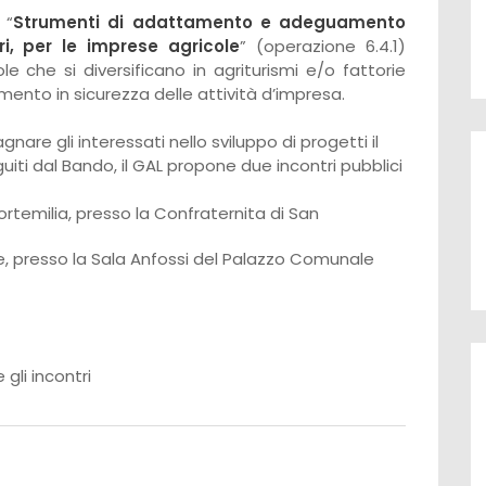
 “
Strumenti di adattamento e adeguamento
ri, per le imprese agricole
” (operazione 6.4.1)
e che si diversificano in agriturismi e/o fattorie
ento in sicurezza delle attività d’impresa.
nare gli interessati nello sviluppo di progetti il
eguiti dal Bando, il GAL propone due incontri pubblici
ortemilia, presso la Confraternita di San
e, presso la Sala Anfossi del Palazzo Comunale
 gli incontri