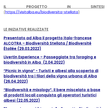
IL PROGETTO IN SINTESI
(
https://visitalba.eu/biodiversita-stellata
)
LE INIZIATIVE REALIZZATE
P
resentato ad Alba il progetto italo-francese
ALCOTRA – Biodiversità Stellata / Biodiversité
Étoilée
(29.03.2022)
Livertin Experience – Passeggiate tra foraging e
biodiversità in Alba (2.04.2022)
“Picnic in vigna” - Turisti e albesi alla scoperta di
biodiversità tra i filari della vigna urbana di Alba
(26.04.2022)
“Biodiversità e mixology”, il bere miscelato a base
di prodotti locali conquista gli operatori turistici
albesi
(22.05.2022)