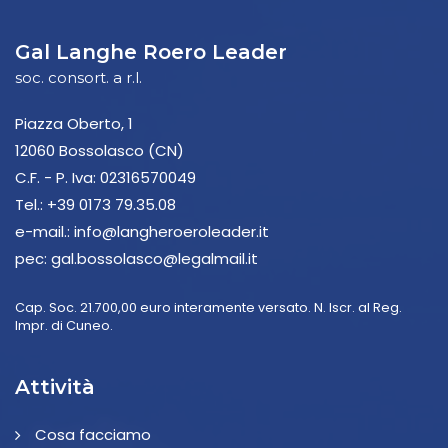
Gal Langhe Roero Leader
soc. consort. a r.l.
Piazza Oberto, 1
12060 Bossolasco (CN)
C.F. - P. Iva: 02316570049
Tel.:
+39 0173 79.35.08
e-mail.:
info@langheroeroleader.it
pec:
gal.bossolasco@legalmail.it
Cap. Soc. 21.700,00 euro interamente versato. N. Iscr. al Reg.
Impr. di Cuneo.
Attività
Cosa facciamo