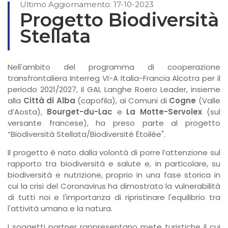
Ultimo Aggiornamento: 17-10-2023
Progetto Biodiversità
Stellata
Nell'ambito del programma di cooperazione
transfrontaliera Interreg VI-A Italia-Francia Alcotra per il
periodo 2021/2027, il GAL Langhe Roero Leader, insieme
alla
Città di Alba
(capofila), ai Comuni di
Cogne
(Valle
d’Aosta),
Bourget-du-Lac
e
La Motte-Servolex
(sul
versante francese), ha preso parte al progetto
“Biodiversità Stellata/Biodiversité Étoilée".
Il progetto è nato dalla volontà di porre l’attenzione sul
rapporto tra biodiversità e salute e, in particolare, su
biodiversità e nutrizione, proprio in una fase storica in
cui la crisi del Coronavirus ha dimostrato la vulnerabilità
di tutti noi e l'importanza di ripristinare l'equilibrio tra
l'attività umana e la natura.
I soggetti partner rappresentano mete turistiche il cui